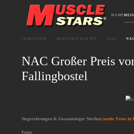
Zum Hauptinhalt springen
HOME
MEI
STARTSEITE
MEISTERSCHAFTEN
2024
NAC
NAC Großer Preis vo
Fallingbostel
Siegerehrungen & Gesamtsieger Stechen
(mehr Fotos in 
Fotos