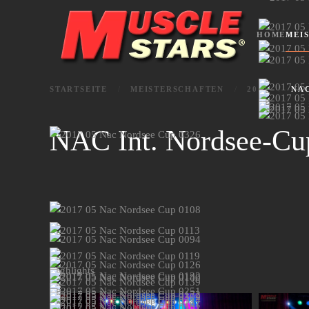
Zum Hauptinhalt springen
HOME
MEI
STARTSEITE
MEISTERSCHAFTEN
2017
NAC
NAC Int. Nordsee-Cu
Highlights