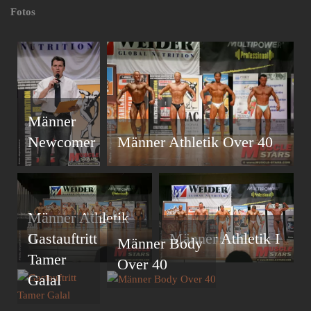
Fotos
Männer
Newcomer
Männer Athletik Over 40
Männer Athletik
II
Männer Athletik I
Gastauftritt
Männer Body
Tamer
Over 40
Galal